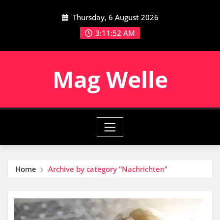
Skip
Thursday, 6 August 2026
to
content
3:11:53 AM
Mag Welle
Home
Archive by category "Nachrichten"